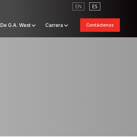
EN
ES
 De G.A. West
Carrera
Contáctenos