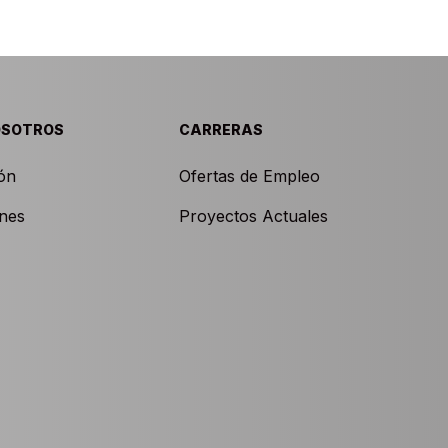
OSOTROS
CARRERAS
ión
Ofertas de Empleo
ones
Proyectos Actuales