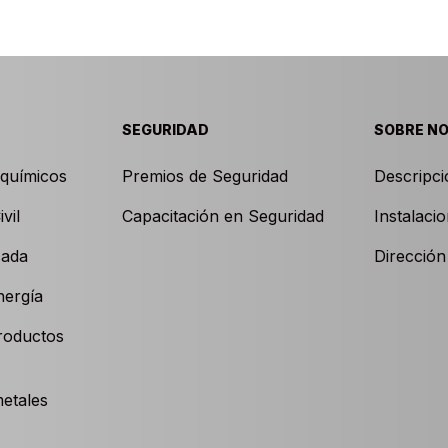
SEGURIDAD
SOBRE N
oquímicos
Premios de Seguridad
Descripc
vil
Capacitación en Seguridad
Instalaci
sada
Dirección
nergía
roductos
metales