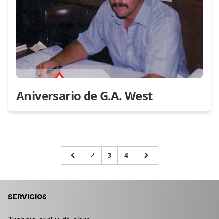
Aniversario de G.A. West
2
3
4
SERVICIOS